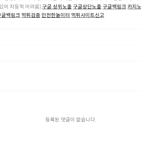
있어 차등적 어려움).
구글 상위노출
구글상단노출
구글백링크
카지
구글백링크
먹튀검증
안전한놀이터
먹튀사이트신고
등록된 댓글이 없습니다.