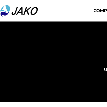
COMP
U